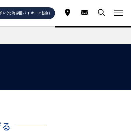
願い
(北海学園パイオニア基金)
げる