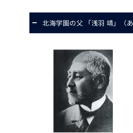
北海学園の父 「浅羽 靖」（あさ