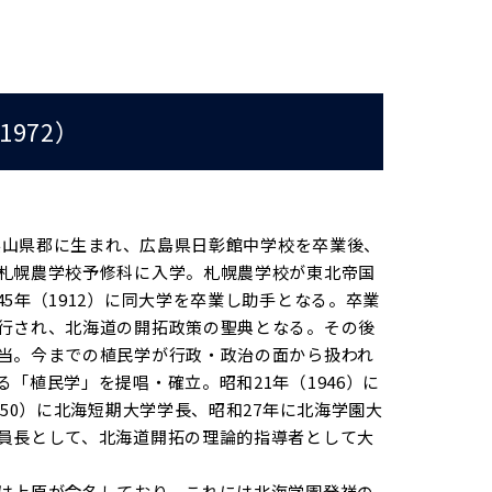
972）
島県山県郡に生まれ、広島県日彰館中学校を卒業後、
札幌農学校予修科に入学。札幌農学校が東北帝国
5年（1912）に同大学を卒業し助手となる。卒業
行され、北海道の開拓政策の聖典となる。その後
当。今までの植民学が行政・政治の面から扱われ
「植民学」を提唱・確立。昭和21年（1946）に
50）に北海短期大学学長、昭和27年に北海学園大
員長として、北海道開拓の理論的指導者として大
は上原が命名しており、これには北海学園発祥の