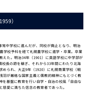
959）
城尋常中学校に進んだが、同校が廃止となり、明治
幌農学校予科を経て札幌農学校に進学・卒業。卒業
えた。明治34年（1901）に英語学校に中学部が
羽靖校長の跡を継ぎ、それから33年間にわたり北海
められ、大正9年（1920）に札幌商業学校（戦
浅羽が厳格な国家主義と儒教的精神にもとづく教
神を基盤に教育を行い自学・自治の校風「自由な
と慈愛に満ちた信念の教育者であった。