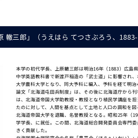
轍三郎」（うえはら てつさぶろう、1883-1
本学の初代学長、上原轍三郎は明治16年（1883）広
中学英語教科書で新渡戸稲造の「武士道」に影響され、
大学農科大学となり、同大予科に編入、予科を経て明治4
論文「北海道屯田兵制度」は、その後に北海道庁から刊
は、北海道帝国大学助教授・教授となり植民学講座を担
たのに対して、人間を基点として土地と人口の調和を図る
北海道帝国大学を退職、名誉教授となる。昭和25年（19
学学長、に就任。この間、北海道総合開発委員会専門委
きく貢献した。
北海学園大学同窓会の名称「豊平会（ほうへいかい）」