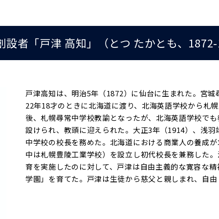
者「戸津 高知」（とつ たかとも、1872-1
戸津高知は、明治5年（1872）に仙台に生まれた。宮
22年18才のときに北海道に渡り、北海英語学校から札
後、札幌尋常中学校教諭となったが、北海英語学校でも教
設けられ、教頭に迎えられた。大正3年（1914）、浅
中学校の校長を務めた。北海道における商業人の養成が求
中は札幌豊陵工業学校）を設立し初代校長を兼務した。
育を実施したのに対して、戸津は自由主義的な寛容な精
学園」を育てた。戸津は生徒から慈父と親しまれ、自由