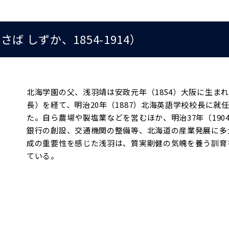
ば しずか、1854-1914）
北海学園の父、浅羽靖は安政元年（1854）大阪に生ま
長）を経て、明治20年（1887）北海英語学校校長に就
た。自ら農場や製塩業などを営むほか、明治37年（19
銀行の創設、交通機関の整備等、北海道の産業発展に多
成の重要性を感じた浅羽は、質実剛健の気魄を養う訓育
ている。