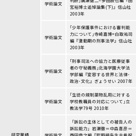
判断｣廣瀬健二=多田辰也編『田
学術論文
宮裕博士追悼論集(下)』信山社
2003年
｢少年保護事件における審判能
力について｣寺崎嘉博=白取祐司
学術論文
編『激動期の刑事法学』信山社
2003年
｢刑事司法への協力と医療従事
者の守秘義務｣北海学園大学法
学術論文
学部編『変容する世界と法律･
政治･文化』ぎょうせい 2007年
｢生徒の規制薬物乱用に対する
学術論文
学校教職員の対応について｣立
教法学79号 2010年
「訴訟の主体としての被告人の
訴訟能力」岩瀬徹＝中森喜彦＝
研究業績
学術論文
西田典之編『町野朔先生古希祝