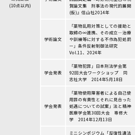
(10点以内)
賀論文集 刑事法の現代的展開
(仮)』信山社2014年
「薬物乱用対策としての援助と
取締の∞連携、その成立―治療
学術論文
や訓練等に対する不作為犯処罰
ー」条件反射制御法研究
Vol.11、2024年
「薬物犯罪」日本刑法学会第
学会発表
92回大会ワークショップ 同
志社大学 2014年5月18日
「薬物使用障害者による自己使
用罪の有責性とそれに見合った
学会発表
処遇についての試案」法と精神
医療学会第30回大会 専修大
学 2014年12月13日
ミニシンポジウム「反復性違法