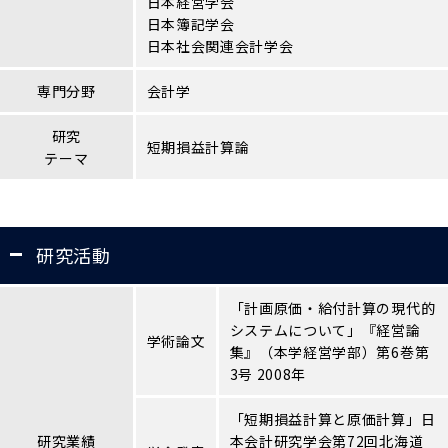
日本経営学会
日本簿記学会
日本社会関連会計学会
専門分野
会計学
研究
短期損益計算論
テーマ
研究活動
「計画原価・給付計算の現代的
システムについて」『経営論
学術論文
集』（本学経営学部）第6巻第
3号 2008年
「短期損益計算と原価計算」日
研究業績
本会計研究学会第72回北海道