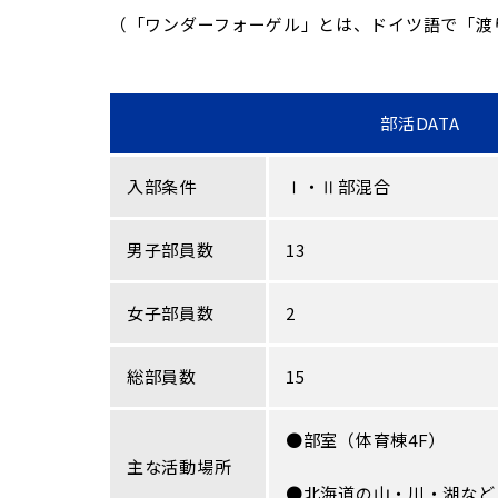
（「ワンダーフォーゲル」とは、ドイツ語で「渡
部活DATA
入部条件
Ⅰ・Ⅱ部混合
男子部員数
13
女子部員数
2
総部員数
15
●部室（体育棟4F）
主な活動場所
●北海道の山・川・湖など