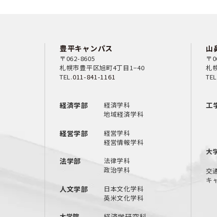
豊平キャンパス
山
〒062-8605
〒0
札幌市豊平区旭町4丁目1−40
札幌
TEL.
011-841-1161
TEL
経済学部
経済学科
工
地域経済学科
経営学部
経営学科
経営情報学科
大
法学部
法律学科
政治学科
交
キ
人文学部
日本文化学科
英米文化学科
大学院
経済学研究科